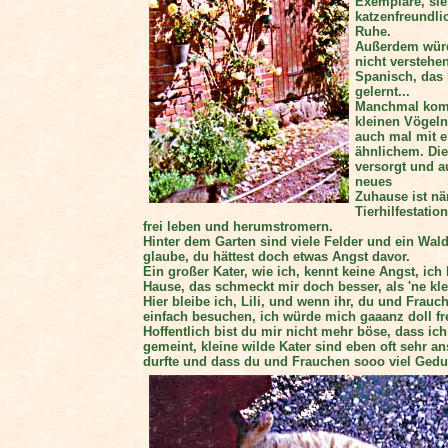
Exemplare, sie
katzenfreundli
Ruhe.
Außerdem würd
nicht verstehe
Spanisch, das 
gelernt...
Manchmal kom
kleinen Vögel
auch mal mit 
ähnlichem. Die
versorgt und 
neues
Zuhause ist nä
Tierhilfestation
frei leben und herumstromern.
Hinter dem Garten sind viele Felder und ein Wald
glaube, du hättest doch etwas Angst davor.
Ein großer Kater, wie ich, kennt keine Angst, i
Hause, das schmeckt mir doch besser, als 'ne kl
Hier bleibe ich, Lili, und wenn ihr, du und Fra
einfach besuchen, ich würde mich gaaanz doll fr
Hoffentlich bist du mir nicht mehr böse, dass ich
gemeint, kleine wilde Kater sind eben oft sehr ans
durfte und dass du und Frauchen sooo viel Gedul