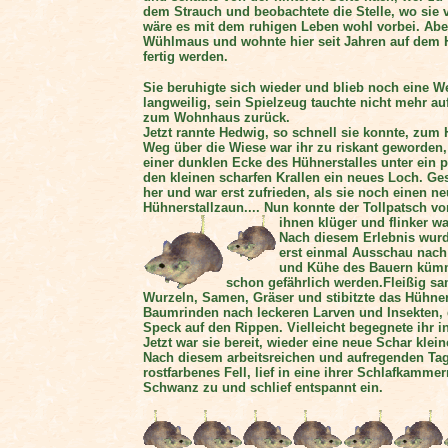
dem Strauch und beobachtete die Stelle, wo sie v
wäre es mit dem ruhigen Leben wohl vorbei. Aber 
Wühlmaus und wohnte hier seit Jahren auf dem H
fertig werden.
Sie beruhigte sich wieder und blieb noch eine W
langweilig, sein Spielzeug tauchte nicht mehr auf
zum Wohnhaus zurück.
Jetzt rannte Hedwig, so schnell sie konnte, zum
Weg über die Wiese war ihr zu riskant geworden
einer dunklen Ecke des Hühnerstalles unter ein 
den kleinen scharfen Krallen ein neues Loch. Ges
her und war erst zufrieden, als sie noch einen n
Hühnerstallzaun.... Nun konnte der Tollpatsch 
ihnen klüger und flinker wa
Nach diesem Erlebnis wurde
erst einmal Ausschau nach 
und Kühe des Bauern kümme
schon gefährlich werden.Fleißig sam
Wurzeln, Samen, Gräser und stibitzte das Hühnerfu
Baumrinden nach leckeren Larven und Insekten, 
Speck auf den Rippen. Vielleicht begegnete ihr in
Jetzt war sie bereit, wieder eine neue Schar klei
Nach diesem arbeitsreichen und aufregenden Tag 
rostfarbenes Fell, lief in eine ihrer Schlafkamme
Schwanz zu und schlief entspannt ein.