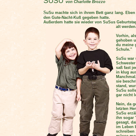
SUSU
von Charlotte Brozzo
S
uSu machte sich in ihrem Bett ganz lang. Eb
den Gute-Nacht-Kuß gegeben hatte.
Außerdem hatte sie wieder von SuSus Geburtstag
alt werden
Vorhin, al
gehoben un
du meine g
Schule."
SuSu war ü
Schwester 
saß fast j
in klug au
Manchmal, 
sie beschr
stand, wur
SuSu solle
gar nicht 
Nein, da g
letzten He
SuSu erzäh
ihn sogar 
gesagt, d
im Leben 
schreiben 
müsse man