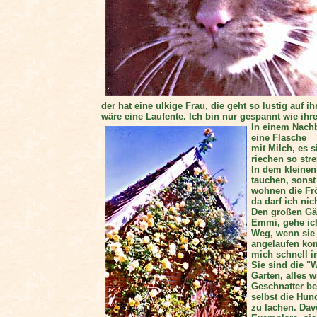
der hat eine ulkige Frau, die geht so lustig auf 
wäre eine Laufente. Ich bin nur gespannt wie ihr
In einem Nach
eine Flasche
mit Milch, es s
riechen so st
In dem kleinen
tauchen, sonst
wohnen die Frö
da darf ich nic
Den großen Gä
Emmi, gehe ic
Weg, wenn sie
angelaufen ko
mich schnell 
Sie sind die 
Garten, alles w
Geschnatter be
selbst die Hun
zu lachen. Davo