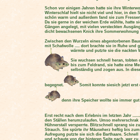
Schon vor einigen Jahren hatte sie ihre Winterwo
Winterschlaf hielt sie nicht viel und hier, in den
schön warm und außerdem fand sie zum Fresse
Da sie gerne in der weichen Erde wühlte, hatte s
Gängen angelegt, mit vielen versteckten Ausgän
dicht bewachsenen Knick ihre Sommerwohnung mi
Zwischen den Wurzeln eines abgestorbenen Baum
mit Schafwolle .... dort brachte sie in Ruhe und 
wärmte und putzte sie die nackten 
Sie wuchsen schnell heran, tobten 
bis zum Feldrand, sie hatte eine M
selbständig und zogen aus. In dies
begegnet.
Somit konnte siesich jetzt ers
denn ihre Speicher wollte sie immer gut g
Erst recht nach dem Erlebnis im letzten Jahr .....
den Ställen herumzulaufen. Umso mehrerschrak si
Hühnerstall versperrte. Blitzschnell sprang sie 
Strauch. Sie spürte ihr Mäuseherz heftig bis zu
Aufregung putzte sie sich die Barthaare. Schnel
und schaute von der hinteren Seite nach, wer zu d