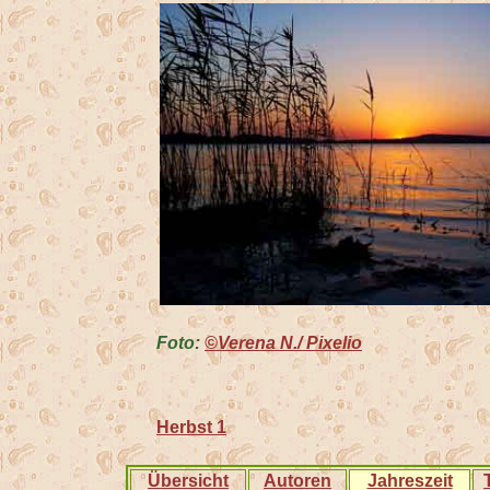
Foto:
©Verena N./ Pixelio
Herbst 1
Übersicht
Autoren
Jahreszeit