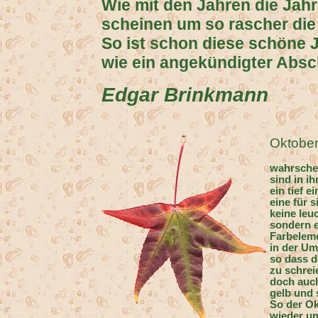
Wie mit den Jahren die Jahre
scheinen um so rascher die B
So ist schon diese schöne 
wie ein angekündigter Absc
Edgar Brinkmann
Oktobe
wahrsche
sind in i
ein tief 
eine für 
keine leu
sondern e
Farbelem
in der Um
so dass d
zu schre
doch auch
gelb und 
So der Ok
wieder un