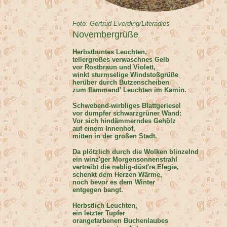
Foto: Gertrud Everding/Literadies
Novembergrüße
Herbstbuntes Leuchten,
tellergroßes verwaschnes Gelb
vor Rostbraun und Violett,
winkt sturmselige Windstoßgrüße
herüber durch Butzenscheiben
zum flammend' Leuchten im Kamin.
Schwebend-wirbliges Blattgeriesel
vor dumpfer schwarzgrüner Wand:
Vor sich hindämmerndes Gehölz
auf einem Innenhof,
mitten in der großen Stadt.
Da plötzlich durch die Wolken blinzelnd
ein winz'ger Morgensonnenstrahl
vertreibt die neblig-düst're Elegie,
schenkt dem Herzen Wärme,
noch bevor es dem Winter
entgegen bangt.
Herbstlich Leuchten,
ein letzter Tupfer
orangefarbenen Buchenlaubes